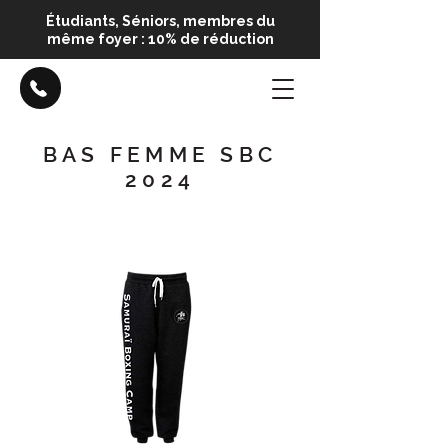
Étudiants, Séniors, membres du
même foyer : 10% de réduction
BAS FEMME SBC
2024