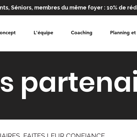
nts, Séniors, membres du même foyer : 10% de ré
oncept
L'équipe
Coaching
Planning et 
s partena
AIRES, FAITES LEUR CONFIANCE