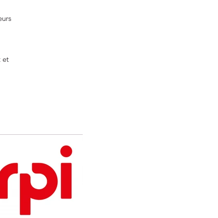
eurs
 et