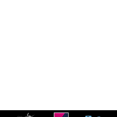
Recevoir les actualit
 CONTACTER
 27 09
Email
*
boxingcamp@gmail.com