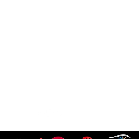
EN SAVOIR PLUS
NOUS
Mentions légales
06 58 07
samurai
Conditions Générales de Vente
Politique de confidentialité
©2024 par MARSSHAH.