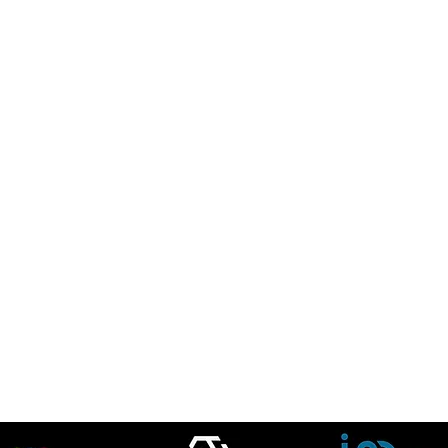
és du club
S'inscrire