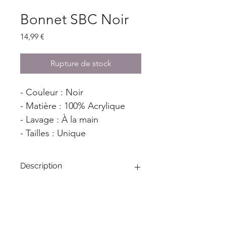
Bonnet SBC Noir
Prix
14,99 €
Rupture de stock
- Couleur : Noir
- Matière : 100% Acrylique
- Lavage : À la main
- Tailles : Unique
Description
Découvrez la collection de vêtements 
et accessoires de votre club de boxe 
préféré, le Samuraï Boxing Camp : 
Notre équipe s'efforce chaque jour 