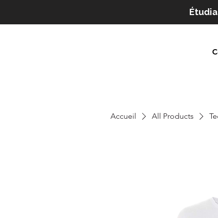
Étudia
C
Accueil
All Products
Te