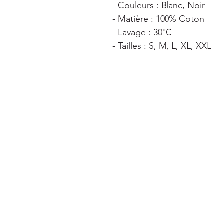
- Couleurs : Blanc, Noir
- Matière : 100% Coton
- Lavage : 30°C
- Tailles : S, M, L, XL, XXL
EN SAVOIR PLUS
NOUS
Mentions légales
06 58 07
samurai
Conditions Générales de Vente
Politique de confidentialité
©2024 par MARSSHAH.