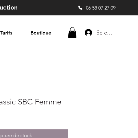
duction
06 58 07 27 09
Se connecter
Tarifs
Boutique
Classic SBC Femme
pture de stock