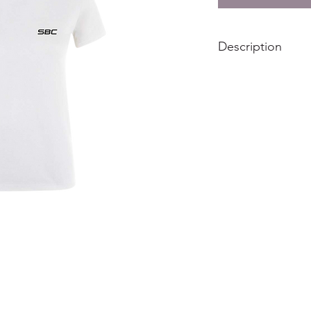
Description
Découvrez la collect
votre club de boxe p
Notre équipe s'effor
les meilleurs produit
le SBC en toute occa